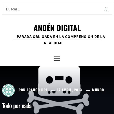
Ir
Buscar:
al
contenido
ANDÉN DIGITAL
PARADA OBLIGADA EN LA COMPRENSIÓN DE LA
REALIDAD
Menú
principal
POR
FRANCO DRE
14 ABRIL, 2013
MUNDO
Todo por nada