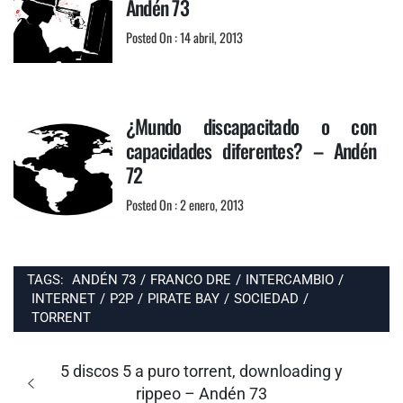
Andén 73
Posted On : 14 abril, 2013
¿Mundo discapacitado o con
capacidades diferentes? – Andén
72
Posted On : 2 enero, 2013
TAGS:
ANDÉN 73
/
FRANCO DRE
/
INTERCAMBIO
/
INTERNET
/
P2P
/
PIRATE BAY
/
SOCIEDAD
/
TORRENT
Navegación
de
Entrada
5 discos 5 a puro torrent, downloading y
entradas
anterior:
rippeo – Andén 73