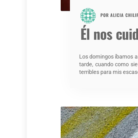
POR
ALICIA CHILI
Él nos cui
Los domingos íbamos al c
tarde, cuando como siem
terribles para mis escas