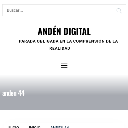
Ir
Buscar:
al
contenido
ANDÉN DIGITAL
PARADA OBLIGADA EN LA COMPRENSIÓN DE LA
REALIDAD
Menú
principal
anden 44
INICIO
INICIO
ANDEN 44