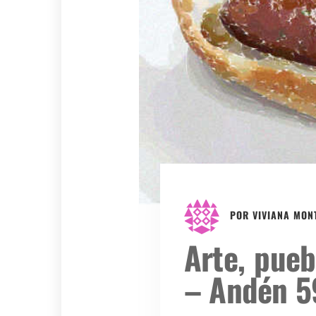
POR
VIVIANA MON
Arte, pueb
– Andén 5