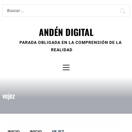
Ir
Buscar:
al
contenido
ANDÉN DIGITAL
PARADA OBLIGADA EN LA COMPRENSIÓN DE LA
REALIDAD
Menú
principal
vejez
INICIO
INICIO
VEJEZ