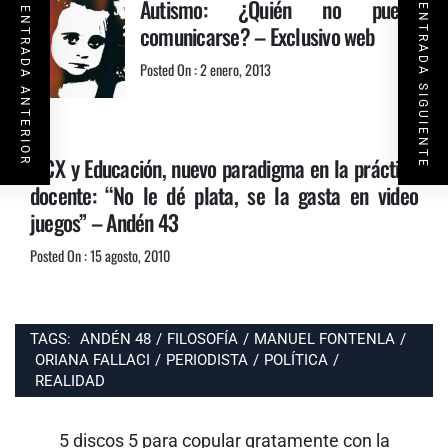
Autismo: ¿Quién no puede
ENTRADA SIGUIENTE
ENTRADA ANTERIOR
comunicarse? – Exclusivo web
Posted On : 2 enero, 2013
TICX y Educación, nuevo paradigma en la práctica
docente: “No le dé plata, se la gasta en video
juegos” – Andén 43
Posted On : 15 agosto, 2010
TAGS:
ANDÉN 48
/
FILOSOFÍA
/
MANUEL FONTENLA
/
ORIANA FALLACI
/
PERIODISTA
/
POLÍTICA
/
REALIDAD
Navegación
de
Entrada
5 discos 5 para copular gratamente con la