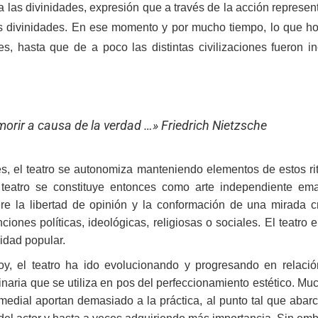
 las divinidades, expresión que a través de la acción represent
as divinidades. En ese momento y por mucho tiempo, lo que h
es, hasta que de a poco las distintas civilizaciones fueron i
orir a causa de la verdad …» Friedrich Nietzsche
es, el teatro se autonomiza manteniendo elementos de estos ri
l teatro se constituye entonces como arte independiente em
re la libertad de opinión y la conformación de una mirada crí
ciones políticas, ideológicas, religiosas o sociales. El teatr
idad popular.
, el teatro ha ido evolucionando y progresando en relación
inaria que se utiliza en pos del perfeccionamiento estético. Mu
imedial aportan demasiado a la práctica, al punto tal que abarc