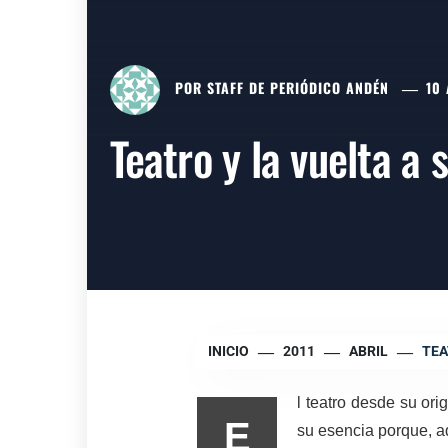
POR
STAFF DE PERIÓDICO ANDÉN
10 
Teatro y la vuelta a 
INICIO
2011
ABRIL
TEA
l teatro desde su ori
E
su esencia porque, a