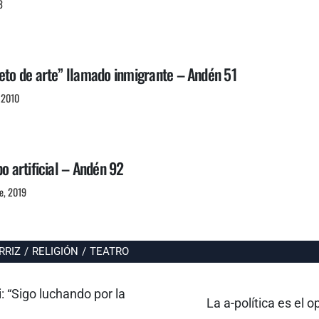
3
jeto de arte” llamado inmigrante – Andén 51
, 2010
po artificial – Andén 92
e, 2019
RRIZ
/
RELIGIÓN
/
TEATRO
 “Sigo luchando por la
Entrada
La a-política es el 