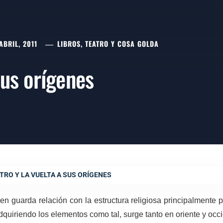
ABRIL, 2011
LIBROS, TEATRO Y COSA GOLDA
sus orígenes
TRO Y LA VUELTA A SUS ORÍGENES
gen guarda relación con la estructura religiosa principalmente p
dquiriendo los elementos como tal, surge tanto en oriente y oc