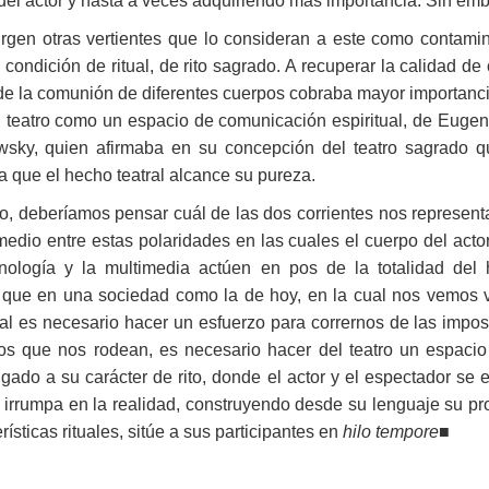
del actor y hasta a veces adquiriendo más importancia. Sin emba
surgen otras vertientes que lo consideran a este como contami
su condición de ritual, de rito sagrado. A recuperar la calidad d
onde la comunión de diferentes cuerpos cobraba mayor importanci
 teatro como un espacio de comunicación espiritual, de Eugeni
wsky, quien afirmaba en su concepción del teatro sagrado qu
a que el hecho teatral alcance su pureza.
o, deberíamos pensar cuál de las dos corrientes nos represent
medio entre estas polaridades en las cuales el cuerpo del act
cnología y la multimedia actúen en pos de la totalidad de
 que en una sociedad como la de hoy, en la cual nos vemos 
al es necesario hacer un esfuerzo para corrernos de las impos
os que nos rodean, es necesario hacer del teatro un espacio 
gado a su carácter de rito, donde el actor y el espectador se
ión irrumpa en la realidad, construyendo desde su lenguaje su p
rísticas rituales, sitúe a sus participantes en
hilo tempore
■