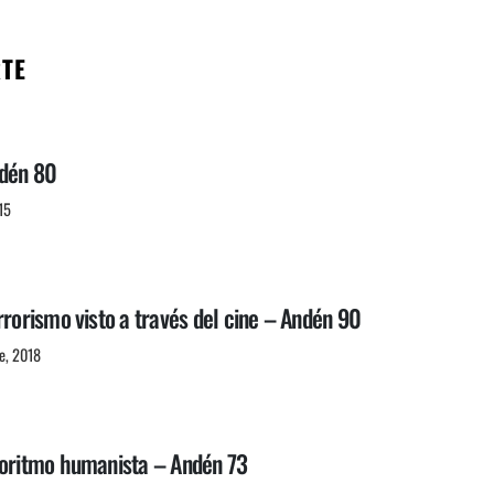
RTE
ndén 80
15
rrorismo visto a través del cine – Andén 90
e, 2018
goritmo humanista – Andén 73