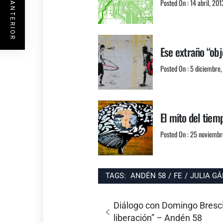
ENTRADA ANTERIOR
Posted On : 14 abril, 201
Ese extraño “ob
Posted On : 5 diciembre
El mito del tiem
Posted On : 25 noviembr
TAGS:
ANDÉN 58
/
FE
/
JULIA GÁ
Navegación
Entrada
Diálogo con Domingo Bresci:
de
anterior:
liberación” – Andén 58
entradas